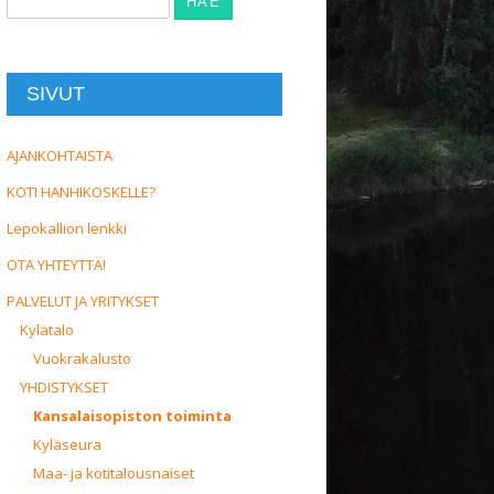
SIVUT
AJANKOHTAISTA
KOTI HANHIKOSKELLE?
Lepokallion lenkki
OTA YHTEYTTÄ!
PALVELUT JA YRITYKSET
Kylätalo
Vuokrakalusto
YHDISTYKSET
Kansalaisopiston toiminta
Kyläseura
Maa- ja kotitalousnaiset