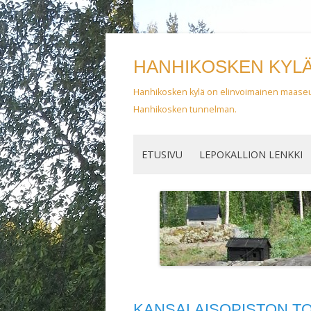
HANHIKOSKEN KYL
Hanhikosken kylä on elinvoimainen maaseudun
Hanhikosken tunnelman.
ETUSIVU
LEPOKALLION LENKKI
KANSALAISOPISTON TO