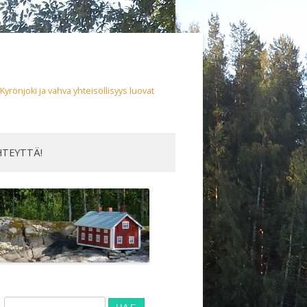
yrönjoki ja vahva yhteisöllisyys luovat
HTEYTTÄ!
Haku: