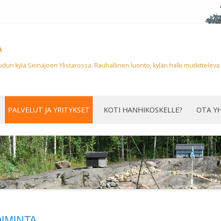
Ä
 kylä Seinäjoen Ylistarossa. Rauhallinen luonto, kylän halki mutkitteleva K
Siirry
sisältöön
PALVELUT JA YRITYKSET
KOTI HANHIKOSKELLE?
OTA Y
KYLÄTALO
VUOKRAKALUSTO
YHDISTYKSET
KYLÄSEURA
MAA- JA KOTITALOUSNAISET
KANSALAISOPISTON TOIMINTA
IMINTA