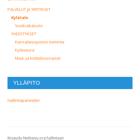
PALVELUT JA YRITYKSET
Kylätalo
Vuokrakalusto
YHDISTYKSET
Kansalaisopiston toiminta
Kyläseura
Maa- ja kotitalousnaiset
YLLÄPITO
Hallintapaneeliin
Kirjaudu Nettisivu.org hallintaan