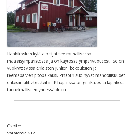
Hanhikosken kylätalo sijaitsee rauhallisessa
maalaisympäristössä ja on käytössä ympärivuotisesti. Se on
vuokrattavissa erilaisten juhlien, kokouksien ja
teemapäivien pitopaikaksi. Pihapiiri suo hyvät mahdollisuudet
erilaisiin aktiviteetteihin. Pihapiirissä on grillikatos ja lapinkota
tunnelmalliseen yhdessäoloon.
Osoite:
Vatajantie 612