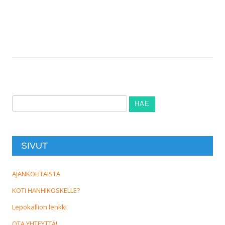
Haku:
SIVUT
AJANKOHTAISTA
KOTI HANHIKOSKELLE?
Lepokallion lenkki
OTA YHTEYTTÄ!